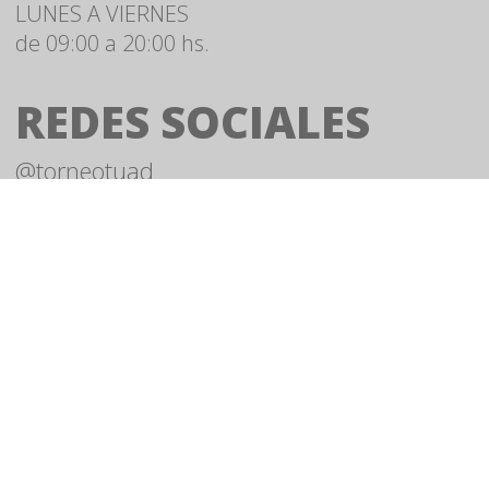
LUNES A VIERNES

de 09:00 a 20:00 hs.
REDES SOCIALES
@torneotuad
LLAMANOS
Tel./WhatsApp

094794215
EMAIL
torneo.tuad@gmail.com